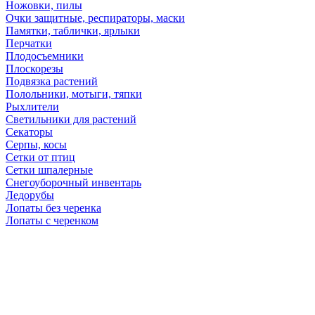
Ножовки, пилы
Очки защитные, респираторы, маски
Памятки, таблички, ярлыки
Перчатки
Плодосъемники
Плоскорезы
Подвязка растений
Полольники, мотыги, тяпки
Рыхлители
Светильники для растений
Секаторы
Серпы, косы
Сетки от птиц
Сетки шпалерные
Снегоуборочный инвентарь
Ледорубы
Лопаты без черенка
Лопаты с черенком