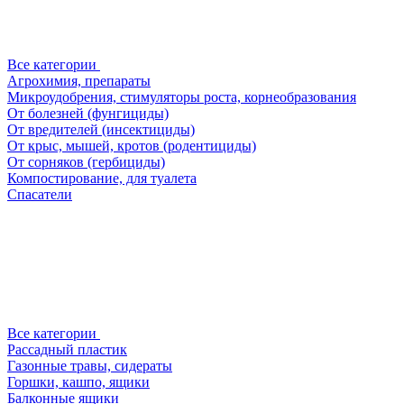
Все категории
Агрохимия, препараты
Микроудобрения, стимуляторы роста, корнеобразования
От болезней (фунгициды)
От вредителей (инсектициды)
От крыс, мышей, кротов (родентициды)
От сорняков (гербициды)
Компостирование, для туалета
Спасатели
Все категории
Рассадный пластик
Газонные травы, сидераты
Горшки, кашпо, ящики
Балконные ящики