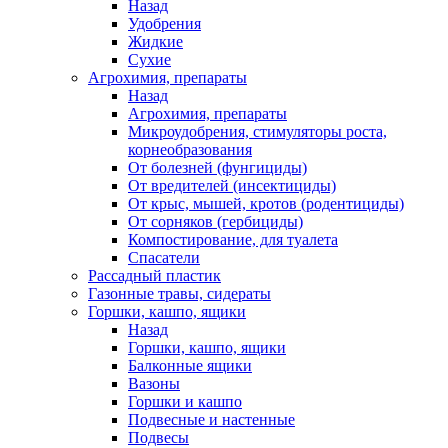
Назад
Удобрения
Жидкие
Сухие
Агрохимия, препараты
Назад
Агрохимия, препараты
Микроудобрения, стимуляторы роста,
корнеобразования
От болезней (фунгициды)
От вредителей (инсектициды)
От крыс, мышей, кротов (родентициды)
От сорняков (гербициды)
Компостирование, для туалета
Спасатели
Рассадный пластик
Газонные травы, сидераты
Горшки, кашпо, ящики
Назад
Горшки, кашпо, ящики
Балконные ящики
Вазоны
Горшки и кашпо
Подвесные и настенные
Подвесы