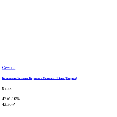
Семена
Бальзамин Уоллера Карнавал Скарлет F1 4шт (Гавриш)
9 пак
47 ₽
-10%
42.30 ₽