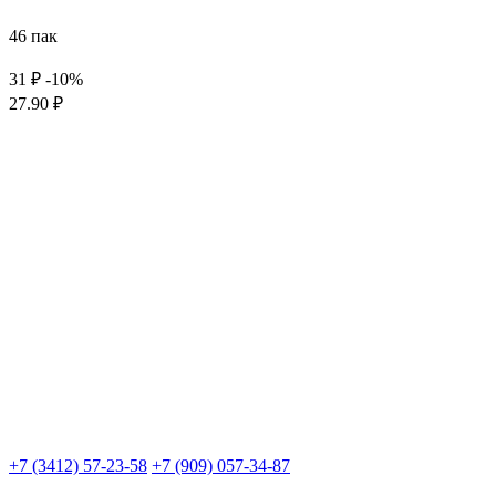
46 пак
31 ₽
-10%
27.90 ₽
+7 (3412) 57-23-58
+7 (909) 057-34-87