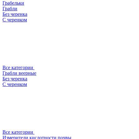
Грабельки
Грабли
Без черенка
С черенком
Все категории
Грабли веерные
Без черенка
С черенком
Все категории
Измерители кислотности почвы