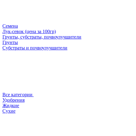
Семена
Лук-севок (цена за 100гр)
Грунты, субстраты, почвоулучшители
Грунты
Субстраты и почвоулучшители
Все категории
Удобрения
Жидкие
Сухие