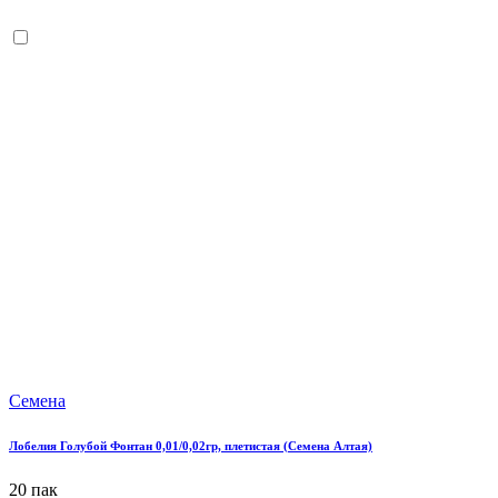
Семена
Лобелия Голубой Фонтан 0,01/0,02гр, плетистая (Семена Алтая)
20 пак