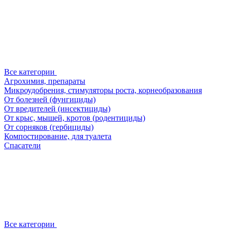
Все категории
Агрохимия, препараты
Микроудобрения, стимуляторы роста, корнеобразования
От болезней (фунгициды)
От вредителей (инсектициды)
От крыс, мышей, кротов (родентициды)
От сорняков (гербициды)
Компостирование, для туалета
Спасатели
Все категории