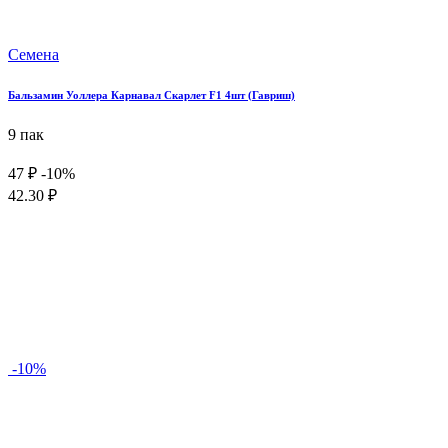
Семена
Бальзамин Уоллера Карнавал Скарлет F1 4шт (Гавриш)
9 пак
47 ₽
-10%
42.30 ₽
-10%