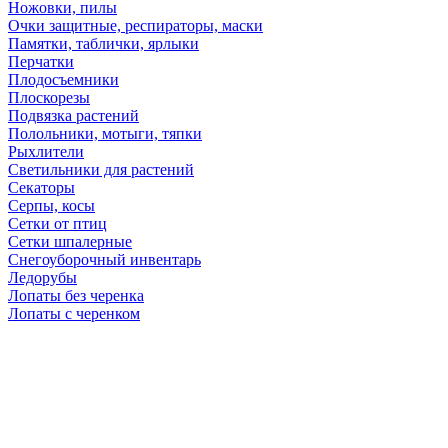
Ножовки, пилы
Очки защитные, респираторы, маски
Памятки, таблички, ярлыки
Перчатки
Плодосъемники
Плоскорезы
Подвязка растений
Полольники, мотыги, тяпки
Рыхлители
Светильники для растений
Секаторы
Серпы, косы
Сетки от птиц
Сетки шпалерные
Снегоуборочный инвентарь
Ледорубы
Лопаты без черенка
Лопаты с черенком