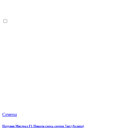
Семена
Петуния Мистрал F1 Пикоти смесь сортов 7шт (Аэлита)