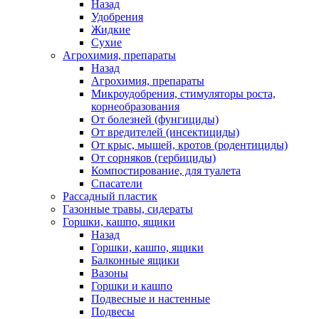
Назад
Удобрения
Жидкие
Сухие
Агрохимия, препараты
Назад
Агрохимия, препараты
Микроудобрения, стимуляторы роста,
корнеобразования
От болезней (фунгициды)
От вредителей (инсектициды)
От крыс, мышей, кротов (родентициды)
От сорняков (гербициды)
Компостирование, для туалета
Спасатели
Рассадный пластик
Газонные травы, сидераты
Горшки, кашпо, ящики
Назад
Горшки, кашпо, ящики
Балконные ящики
Вазоны
Горшки и кашпо
Подвесные и настенные
Подвесы