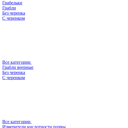
Грабельки
Грабли
Без черенка
С черенком
Все категории
Грабли веерные
Без черенка
С черенком
Все категории
Измерители кислотности почвы