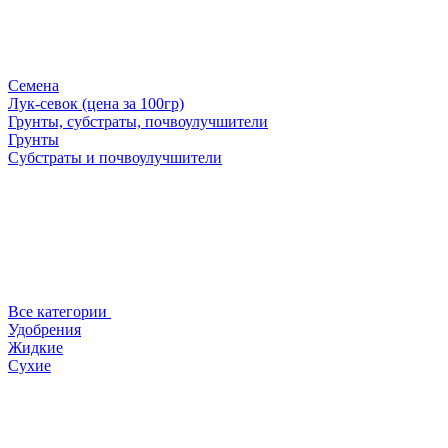
Семена
Лук-севок (цена за 100гр)
Грунты, субстраты, почвоулучшители
Грунты
Субстраты и почвоулучшители
Все категории
Удобрения
Жидкие
Сухие