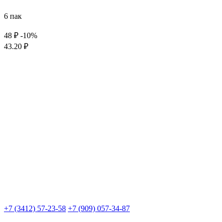
6 пак
48 ₽
-10%
43.20 ₽
+7 (3412) 57-23-58
+7 (909) 057-34-87