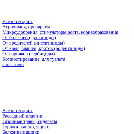
Все категории
Агрохимия, препараты
Микроудобрения, стимуляторы роста, корнеобразования
От болезней (фунгициды)
От вредителей (инсектициды)
От крыс, мышей, кротов (родентициды)
От сорняков (гербициды)
Компостирование, для туалета
Спасатели
Все категории
Рассадный пластик
Газонные травы, сидераты
Горшки, кашпо, ящики
Балконные ящики