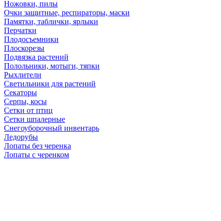
Ножовки, пилы
Очки защитные, респираторы, маски
Памятки, таблички, ярлыки
Перчатки
Плодосъемники
Плоскорезы
Подвязка растений
Полольники, мотыги, тяпки
Рыхлители
Светильники для растений
Секаторы
Серпы, косы
Сетки от птиц
Сетки шпалерные
Снегоуборочный инвентарь
Ледорубы
Лопаты без черенка
Лопаты с черенком