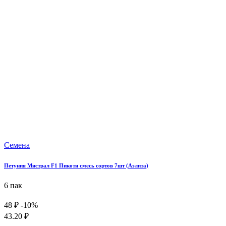
Семена
Петуния Мистрал F1 Пикоти смесь сортов 7шт (Аэлита)
6 пак
48 ₽
-10%
43.20 ₽