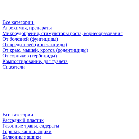
Все категории
Агрохимия, препараты
Микроудобрения, стимуляторы роста, корнеобразования
От болезней (фунгициды)
От вредителей (инсектициды)
От крыс, мышей, кротов (родентициды)
От сорняков (гербициды)
Компостирование, для туалета
Спасатели
Все категории
Рассадный пластик
Газонные травы, сидераты
Горшки, кашпо, ящики
Балконные ящики