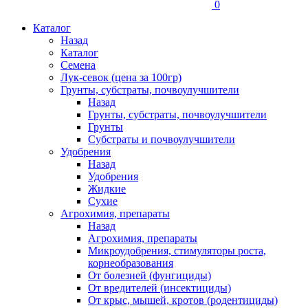
0
Каталог
Назад
Каталог
Семена
Лук-севок (цена за 100гр)
Грунты, субстраты, почвоулучшители
Назад
Грунты, субстраты, почвоулучшители
Грунты
Субстраты и почвоулучшители
Удобрения
Назад
Удобрения
Жидкие
Сухие
Агрохимия, препараты
Назад
Агрохимия, препараты
Микроудобрения, стимуляторы роста,
корнеобразования
От болезней (фунгициды)
От вредителей (инсектициды)
От крыс, мышей, кротов (родентициды)