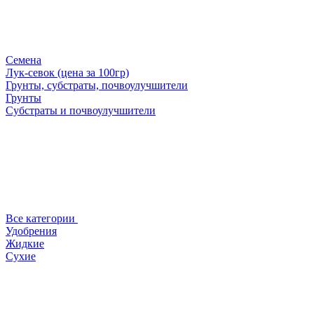
Семена
Лук-севок (цена за 100гр)
Грунты, субстраты, почвоулучшители
Грунты
Субстраты и почвоулучшители
Все категории
Удобрения
Жидкие
Сухие