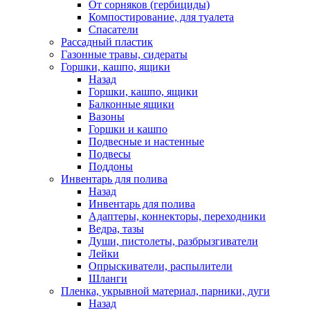
От сорняков (гербициды)
Компостирование, для туалета
Спасатели
Рассадный пластик
Газонные травы, сидераты
Горшки, кашпо, ящики
Назад
Горшки, кашпо, ящики
Балконные ящики
Вазоны
Горшки и кашпо
Подвесные и настенные
Подвесы
Поддоны
Инвентарь для полива
Назад
Инвентарь для полива
Адаптеры, коннекторы, переходники
Ведра, тазы
Души, пистолеты, разбрызгиватели
Лейки
Опрыскиватели, распылители
Шланги
Пленка, укрывной материал, парники, дуги
Назад