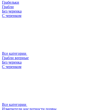
Грабельки
Грабли
Без черенка
С черенком
Все категории
Грабли веерные
Без черенка
С черенком
Все категории
Измерители кислотности почвы