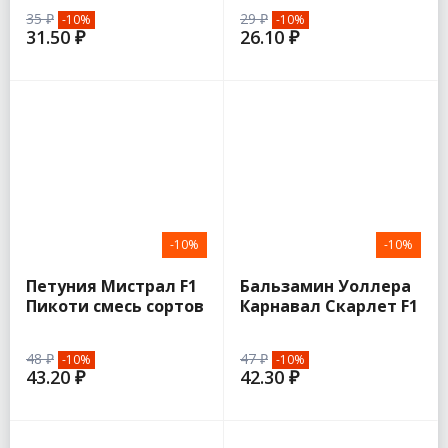
Алтая)
35 ₽
29 ₽
-10%
-10%
31.50 ₽
26.10 ₽
-10%
-10%
Петуния Мистрал F1
Бальзамин Уоллера
Пикоти смесь сортов
Карнавал Скарлет F1
7шт (Аэлита)
4шт (Гавриш)
48 ₽
47 ₽
-10%
-10%
43.20 ₽
42.30 ₽