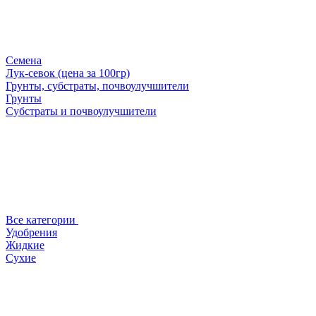
Семена
Лук-севок (цена за 100гр)
Грунты, субстраты, почвоулучшители
Грунты
Субстраты и почвоулучшители
Все категории
Удобрения
Жидкие
Сухие