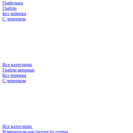
Грабельки
Грабли
Без черенка
С черенком
Все категории
Грабли веерные
Без черенка
С черенком
Все категории
Измерители кислотности почвы