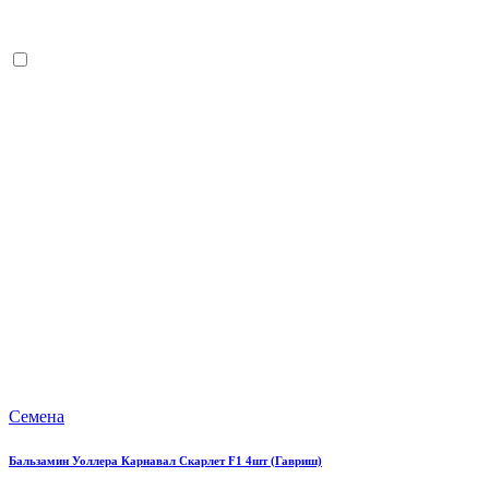
Семена
Бальзамин Уоллера Карнавал Скарлет F1 4шт (Гавриш)