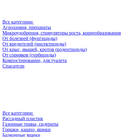
Все категории
Агрохимия, препараты
Микроудобрения, стимуляторы роста, корнеобразования
От болезней (фунгициды)
От вредителей (инсектициды)
От крыс, мышей, кротов (родентициды)
От сорняков (гербициды)
Компостирование, для туалета
Спасатели
Все категории
Рассадный пластик
Газонные травы, сидераты
Горшки, кашпо, ящики
Балконные ящики