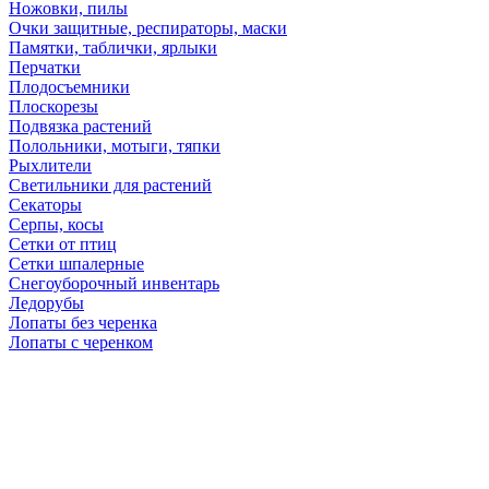
Ножовки, пилы
Очки защитные, респираторы, маски
Памятки, таблички, ярлыки
Перчатки
Плодосъемники
Плоскорезы
Подвязка растений
Полольники, мотыги, тяпки
Рыхлители
Светильники для растений
Секаторы
Серпы, косы
Сетки от птиц
Сетки шпалерные
Снегоуборочный инвентарь
Ледорубы
Лопаты без черенка
Лопаты с черенком