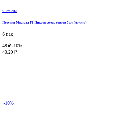
Семена
Петуния Мистрал F1 Пикоти смесь сортов 7шт (Аэлита)
6 пак
48 ₽
-10%
43.20 ₽
-10%