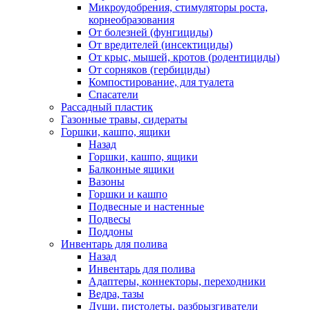
Микроудобрения, стимуляторы роста,
корнеобразования
От болезней (фунгициды)
От вредителей (инсектициды)
От крыс, мышей, кротов (родентициды)
От сорняков (гербициды)
Компостирование, для туалета
Спасатели
Рассадный пластик
Газонные травы, сидераты
Горшки, кашпо, ящики
Назад
Горшки, кашпо, ящики
Балконные ящики
Вазоны
Горшки и кашпо
Подвесные и настенные
Подвесы
Поддоны
Инвентарь для полива
Назад
Инвентарь для полива
Адаптеры, коннекторы, переходники
Ведра, тазы
Души, пистолеты, разбрызгиватели