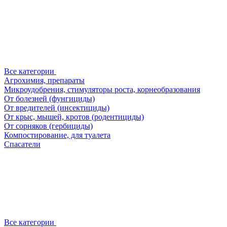
Все категории
Агрохимия, препараты
Микроудобрения, стимуляторы роста, корнеобразования
От болезней (фунгициды)
От вредителей (инсектициды)
От крыс, мышей, кротов (родентициды)
От сорняков (гербициды)
Компостирование, для туалета
Спасатели
Все категории