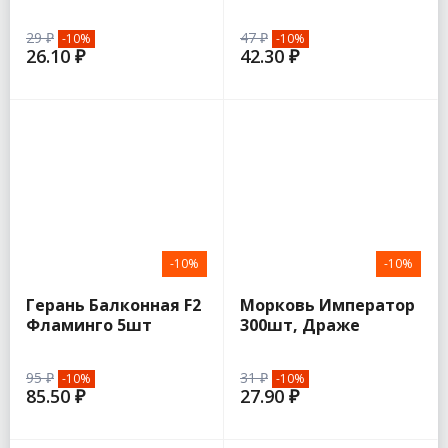
плетистая (Семена
4шт (Гавриш)
Алтая)
29 ₽
47 ₽
-10%
-10%
26.10 ₽
42.30 ₽
-10%
-10%
Герань Балконная F2
Морковь Император
Фламинго 5шт
300шт, Драже
(Аэлита)
(Поиск)
95 ₽
31 ₽
-10%
-10%
85.50 ₽
27.90 ₽