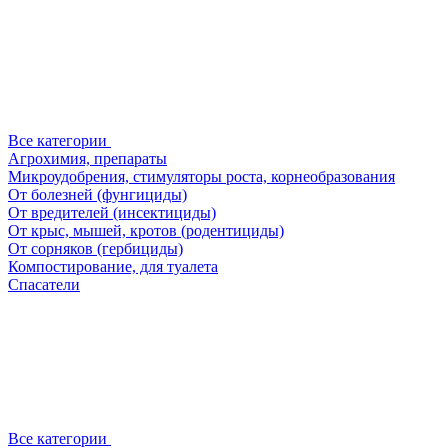
Все категории
Агрохимия, препараты
Микроудобрения, стимуляторы роста, корнеобразования
От болезней (фунгициды)
От вредителей (инсектициды)
От крыс, мышей, кротов (родентициды)
От сорняков (гербициды)
Компостирование, для туалета
Спасатели
Все категории