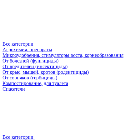
Все категории
Агрохимия, препараты
Микроудобрения, стимуляторы роста, корнеобразования
От болезней (фунгициды)
От вредителей (инсектициды)
От крыс, мышей, кротов (родентициды)
От сорняков (гербициды)
Компостирование, для туалета
Спасатели
Все категории