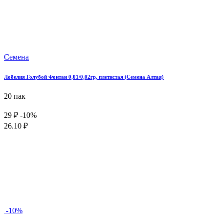
Семена
Лобелия Голубой Фонтан 0,01/0,02гр, плетистая (Семена Алтая)
20 пак
29 ₽
-10%
26.10 ₽
-10%