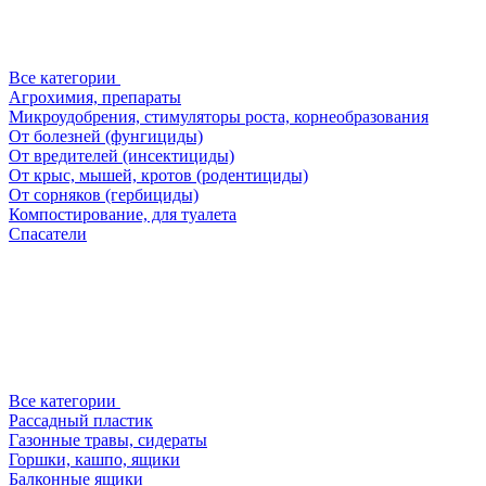
Все категории
Агрохимия, препараты
Микроудобрения, стимуляторы роста, корнеобразования
От болезней (фунгициды)
От вредителей (инсектициды)
От крыс, мышей, кротов (родентициды)
От сорняков (гербициды)
Компостирование, для туалета
Спасатели
Все категории
Рассадный пластик
Газонные травы, сидераты
Горшки, кашпо, ящики
Балконные ящики