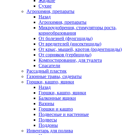
Жидкие
Сухие
Агрохимия, препараты
Назад
Агрохимия, препараты
Микроудобрения, стимуляторы роста,
корнеобразования
От болезней (фунгициды)
От вредителей (инсектициды)
От крыс, мышей, кротов (родентициды)
От сорняков (гербициды)
Компостирование, для туалета
Спасатели
Рассадный пластик
Газонные травы, сидераты
Горшки, кашпо, ящики
Назад
Горшки, кашпо, ящики
Балконные ящики
Вазоны
Горшки и кашпо
Подвесные и настенные
Подвесы
Поддоны
Инвентарь для полива