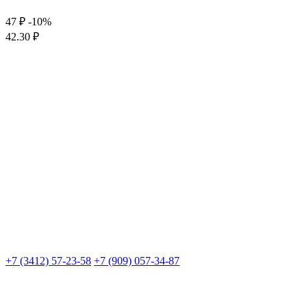
47 ₽
-10%
42.30 ₽
+7 (3412) 57-23-58
+7 (909) 057-34-87