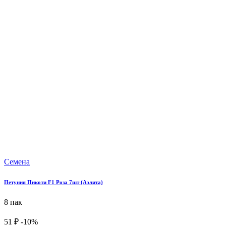
Семена
Петуния Пикоти F1 Роза 7шт (Аэлита)
8 пак
51 ₽
-10%