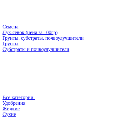
Семена
Лук-севок (цена за 100гр)
Грунты, субстраты, почвоулучшители
Грунты
Субстраты и почвоулучшители
Все категории
Удобрения
Жидкие
Сухие