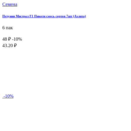
Семена
Петуния Мистрал F1 Пикоти смесь сортов 7шт (Аэлита)
6 пак
48 ₽
-10%
43.20 ₽
-10%