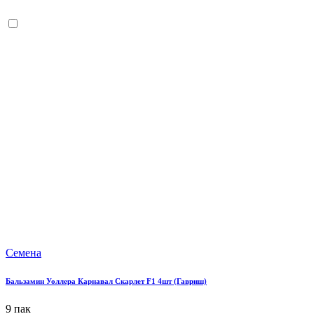
Семена
Бальзамин Уоллера Карнавал Скарлет F1 4шт (Гавриш)
9 пак