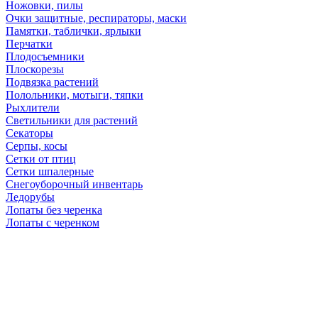
Ножовки, пилы
Очки защитные, респираторы, маски
Памятки, таблички, ярлыки
Перчатки
Плодосъемники
Плоскорезы
Подвязка растений
Полольники, мотыги, тяпки
Рыхлители
Светильники для растений
Секаторы
Серпы, косы
Сетки от птиц
Сетки шпалерные
Снегоуборочный инвентарь
Ледорубы
Лопаты без черенка
Лопаты с черенком