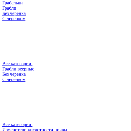
Грабельки
Грабли
Без черенка
С черенком
Все категории
Грабли веерные
Без черенка
С черенком
Все категории
Измерители кислотности почвы