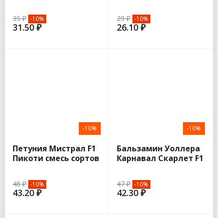
плетистая (Семена
Алтая)
35 ₽
29 ₽
-10%
-10%
31.50 ₽
26.10 ₽
-10%
-10%
Петуния Мистрал F1
Бальзамин Уоллера
Пикоти смесь сортов
Карнавал Скарлет F1
7шт (Аэлита)
4шт (Гавриш)
48 ₽
47 ₽
-10%
-10%
43.20 ₽
42.30 ₽