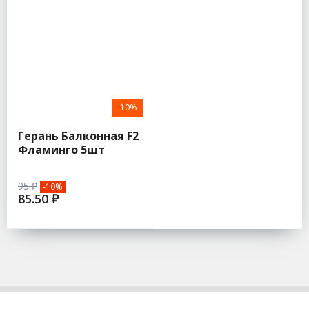
-10%
Герань Балконная F2
Фламинго 5шт
(Аэлита)
95 ₽
-10%
85.50 ₽