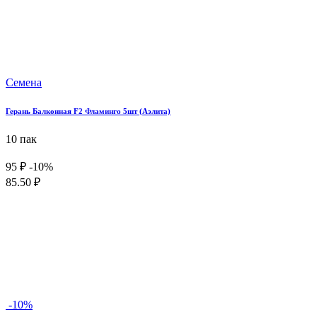
Семена
Герань Балконная F2 Фламинго 5шт (Аэлита)
10 пак
95 ₽
-10%
85.50 ₽
-10%