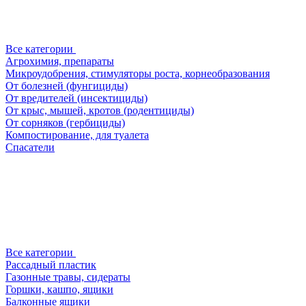
Все категории
Агрохимия, препараты
Микроудобрения, стимуляторы роста, корнеобразования
От болезней (фунгициды)
От вредителей (инсектициды)
От крыс, мышей, кротов (родентициды)
От сорняков (гербициды)
Компостирование, для туалета
Спасатели
Все категории
Рассадный пластик
Газонные травы, сидераты
Горшки, кашпо, ящики
Балконные ящики