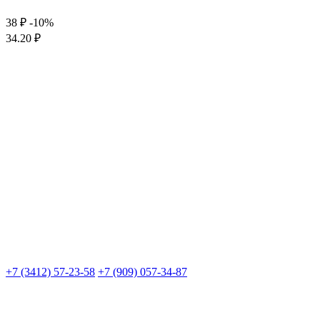
38 ₽
-10%
34.20 ₽
+7 (3412) 57-23-58
+7 (909) 057-34-87