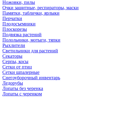
Ножовки, пилы
Очки защитные, респираторы, маски
Памятки, таблички, ярлыки
Перчатки
Плодосъемники
Плоскорезы
Подвязка растений
Полольники, мотыги, тяпки
Рыхлители
Светильники для растений
Секаторы
Серпы, косы
Сетки от птиц
Сетки шпалерные
Снегоуборочный инвентарь
Ледорубы
Лопаты без черенка
Лопаты с черенком