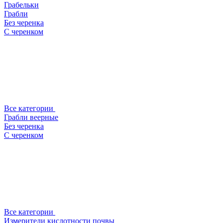
Грабельки
Грабли
Без черенка
С черенком
Все категории
Грабли веерные
Без черенка
С черенком
Все категории
Измерители кислотности почвы