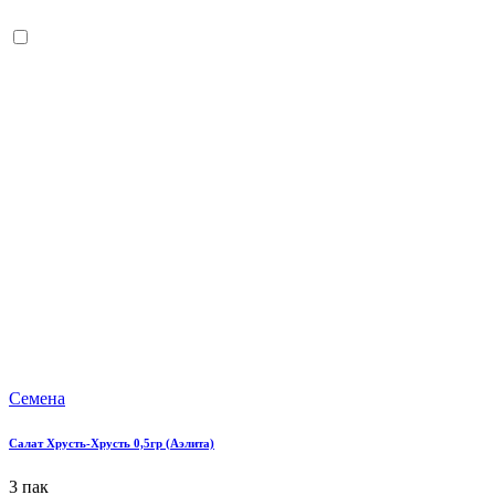
Семена
Салат Хрусть-Хрусть 0,5гр (Аэлита)
3 пак