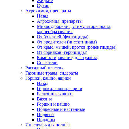
Жидкие
Сухие
Агрохимия, препараты
Назад
Агрохимия, препараты
Микроудобрения, стимуляторы роста,
корнеобразования
От болезней (фунгициды)
От вредителей (инсектициды)
От крыс, мышей, кротов (родентициды)
От сорняков (гербициды)
Компостирование, для туалета
Спасатели
Рассадный пластик
Газонные травы, сидераты
Горшки, кашпо, ящики
Назад
Горшки, кашпо, ящики
Балконные ящики
Вазоны
Горшки и кашпо
Подвесные и настенные
Подвесы
Поддоны
Инвентарь для полива