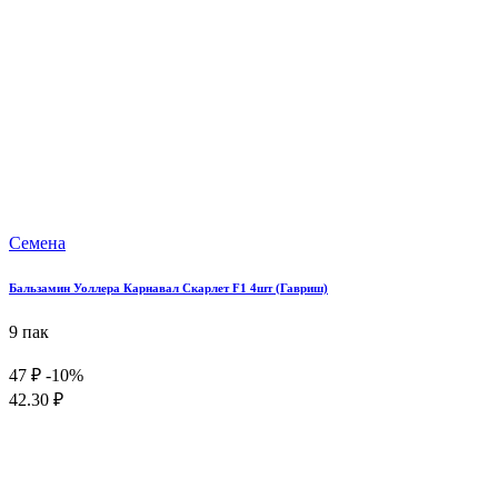
Семена
Бальзамин Уоллера Карнавал Скарлет F1 4шт (Гавриш)
9 пак
47 ₽
-10%
42.30 ₽