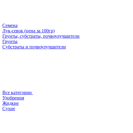
Семена
Лук-севок (цена за 100гр)
Грунты, субстраты, почвоулучшители
Грунты
Субстраты и почвоулучшители
Все категории
Удобрения
Жидкие
Сухие