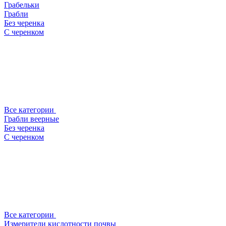
Грабельки
Грабли
Без черенка
С черенком
Все категории
Грабли веерные
Без черенка
С черенком
Все категории
Измерители кислотности почвы