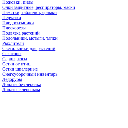
Ножовки, пилы
Очки защитные, респираторы, маски
Памятки, таблички, ярлыки
Перчатки
Плодосъемники
Плоскорезы
Подвязка растений
Полольники, мотыги, тяпки
Рыхлители
Светильники для растений
Секаторы
Серпы, косы
Сетки от птиц
Сетки шпалерные
Снегоуборочный инвентарь
Ледорубы
Лопаты без черенка
Лопаты с черенком