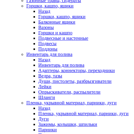
Газонные травы, сидераты
Горшки, кашпо, ящики
Назад
Горшки, кашпо, ящики
Балконные ящики
Вазоны
Горшки и кашпо
Подвесные и настенные
Подвесы
Поддоны
Инвентарь для полива
Назад
Инвентарь для полива
Адаптеры, коннекторы, переходники
Ведра, тазы
Души, пистолеты, разбрызгиватели
Лейки
Опрыскиватели, распылители
Шланги
Пленка, укрывной материал, парники, дуги
Назад
Пленка, укрывной материал, парники, дуги
Дуги
Зажимы, колышки, шпильки
Парники