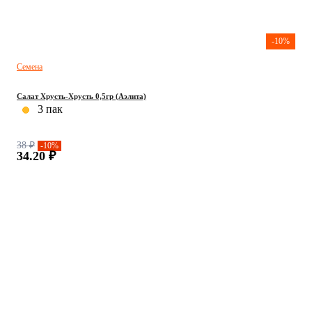
-10%
Семена
Салат Хрусть-Хрусть 0,5гр (Аэлита)
3 пак
38 ₽
-10%
34.20 ₽