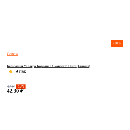
-10%
Семена
Бальзамин Уоллера Карнавал Скарлет F1 4шт (Гавриш)
9 пак
47 ₽
-10%
42.30 ₽