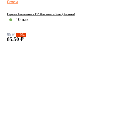
Семена
Герань Балконная F2 Фламинго 5шт (Аэлита)
10 пак
95 ₽
-10%
85.50 ₽