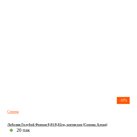
-10%
Семена
Лобелия Голубой Фонтан 0,01/0,02гр, плетистая (Семена Алтая)
20 пак