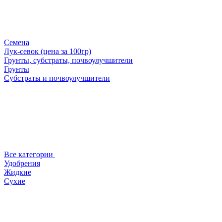
Семена
Лук-севок (цена за 100гр)
Грунты, субстраты, почвоулучшители
Грунты
Субстраты и почвоулучшители
Все категории
Удобрения
Жидкие
Сухие