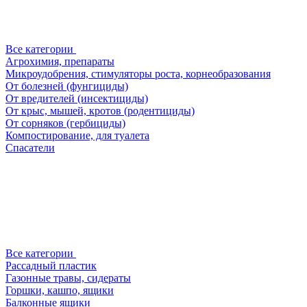
Все категории
Агрохимия, препараты
Микроудобрения, стимуляторы роста, корнеобразования
От болезней (фунгициды)
От вредителей (инсектициды)
От крыс, мышей, кротов (родентициды)
От сорняков (гербициды)
Компостирование, для туалета
Спасатели
Все категории
Рассадный пластик
Газонные травы, сидераты
Горшки, кашпо, ящики
Балконные ящики