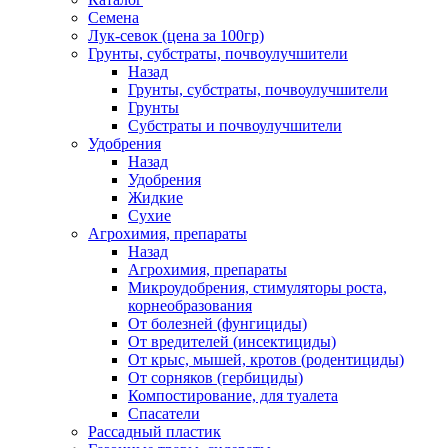
Семена
Лук-севок (цена за 100гр)
Грунты, субстраты, почвоулучшители
Назад
Грунты, субстраты, почвоулучшители
Грунты
Субстраты и почвоулучшители
Удобрения
Назад
Удобрения
Жидкие
Сухие
Агрохимия, препараты
Назад
Агрохимия, препараты
Микроудобрения, стимуляторы роста,
корнеобразования
От болезней (фунгициды)
От вредителей (инсектициды)
От крыс, мышей, кротов (родентициды)
От сорняков (гербициды)
Компостирование, для туалета
Спасатели
Рассадный пластик