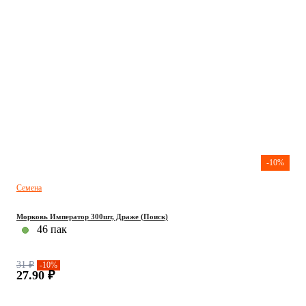
-10%
Семена
Морковь Император 300шт, Драже (Поиск)
46 пак
31 ₽
-10%
27.90 ₽