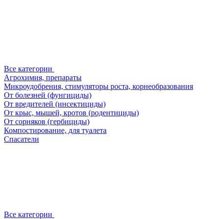
Все категории
Агрохимия, препараты
Микроудобрения, стимуляторы роста, корнеобразования
От болезней (фунгициды)
От вредителей (инсектициды)
От крыс, мышей, кротов (родентициды)
От сорняков (гербициды)
Компостирование, для туалета
Спасатели
Все категории