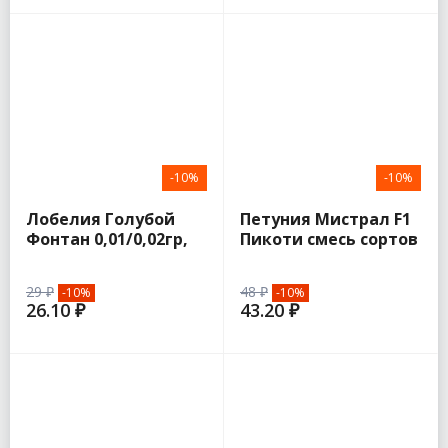
-10%
-10%
Лобелия Голубой
Петуния Мистрал F1
Фонтан 0,01/0,02гр,
Пикоти смесь сортов
плетистая (Семена
7шт (Аэлита)
Алтая)
29 ₽
48 ₽
-10%
-10%
26.10 ₽
43.20 ₽