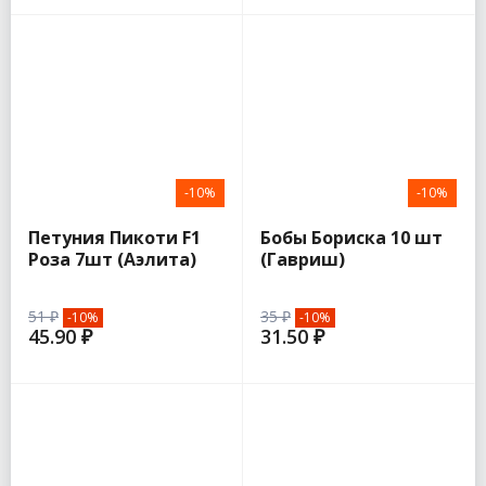
-10%
-10%
Петуния Пикоти F1
Бобы Бориска 10 шт
Роза 7шт (Аэлита)
(Гавриш)
51 ₽
35 ₽
-10%
-10%
45.90 ₽
31.50 ₽