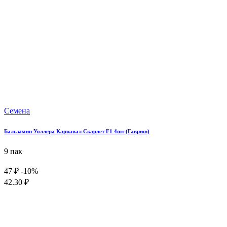
Семена
Бальзамин Уоллера Карнавал Скарлет F1 4шт (Гавриш)
9 пак
47 ₽
-10%
42.30 ₽