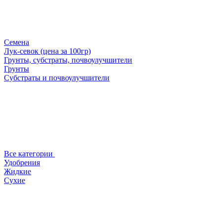
Семена
Лук-севок (цена за 100гр)
Грунты, субстраты, почвоулучшители
Грунты
Субстраты и почвоулучшители
Все категории
Удобрения
Жидкие
Сухие