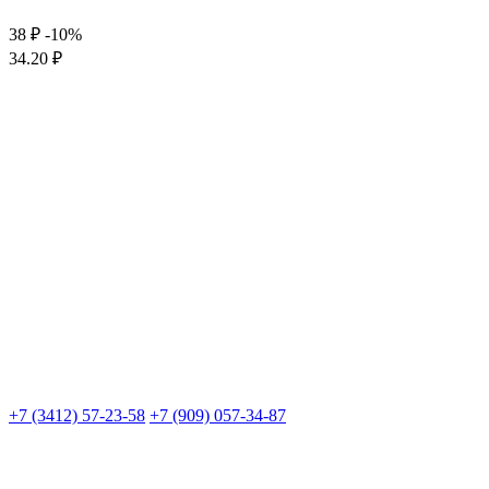
38 ₽
-10%
34.20 ₽
+7 (3412) 57-23-58
+7 (909) 057-34-87