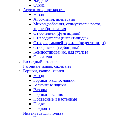
Жидкие
Сухие
Агрохимия, препараты
Назад
Агрохимия, препараты
Микроудобрения, стимуляторы роста,
корнеобразования
От болезней (фунгициды)
От вредителей (инсектициды)
От крыс, мышей, кротов (родентициды)
От сорняков (гербициды)
Компостирование, для туалета
Спасатели
Рассадный пластик
Газонные травы, сидераты
Горшки, кашпо, ящики
Назад
Горшки, кашпо, ящики
Балконные ящики
Вазоны
Горшки и кашпо
Подвесные и настенные
Подвесы
Поддоны
Инвентарь для полива