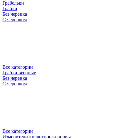
Грабельки
Грабли
Без черенка
С черенком
Все категории
Грабли веерные
Без черенка
С черенком
Все категории
Измерители кислотности почвы