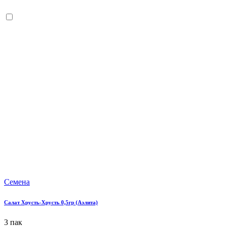
Семена
Салат Хрусть-Хрусть 0,5гр (Аэлита)
3 пак