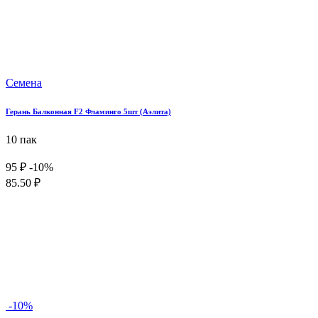
Семена
Герань Балконная F2 Фламинго 5шт (Аэлита)
10 пак
95 ₽
-10%
85.50 ₽
-10%