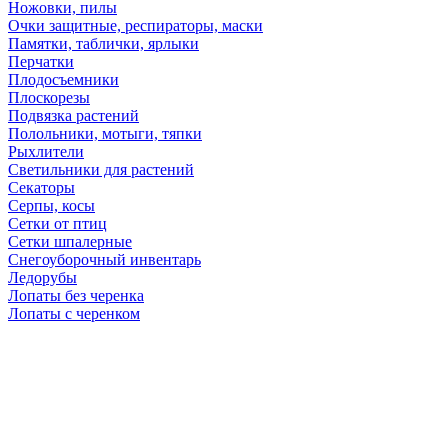
Ножовки, пилы
Очки защитные, респираторы, маски
Памятки, таблички, ярлыки
Перчатки
Плодосъемники
Плоскорезы
Подвязка растений
Полольники, мотыги, тяпки
Рыхлители
Светильники для растений
Секаторы
Серпы, косы
Сетки от птиц
Сетки шпалерные
Снегоуборочный инвентарь
Ледорубы
Лопаты без черенка
Лопаты с черенком