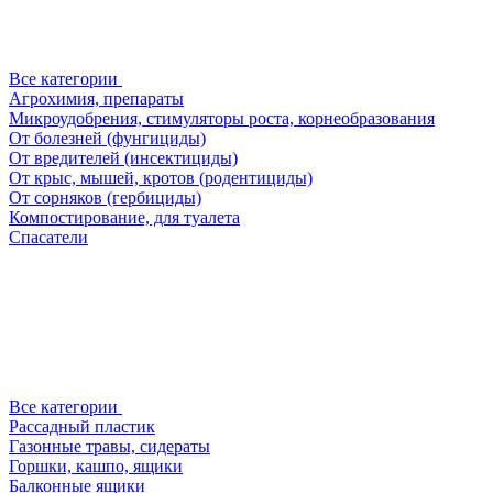
Все категории
Агрохимия, препараты
Микроудобрения, стимуляторы роста, корнеобразования
От болезней (фунгициды)
От вредителей (инсектициды)
От крыс, мышей, кротов (родентициды)
От сорняков (гербициды)
Компостирование, для туалета
Спасатели
Все категории
Рассадный пластик
Газонные травы, сидераты
Горшки, кашпо, ящики
Балконные ящики