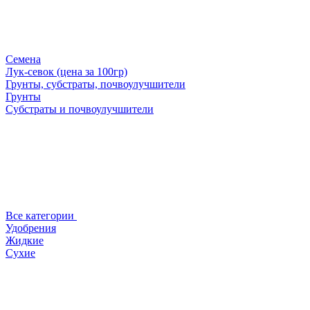
Семена
Лук-севок (цена за 100гр)
Грунты, субстраты, почвоулучшители
Грунты
Субстраты и почвоулучшители
Все категории
Удобрения
Жидкие
Сухие