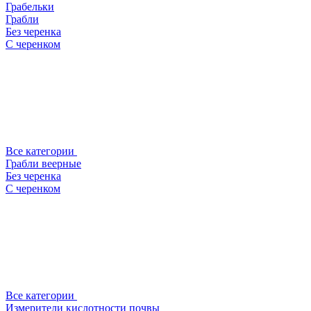
Грабельки
Грабли
Без черенка
С черенком
Все категории
Грабли веерные
Без черенка
С черенком
Все категории
Измерители кислотности почвы