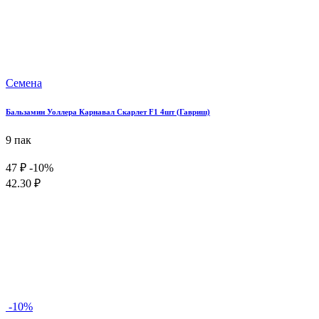
Семена
Бальзамин Уоллера Карнавал Скарлет F1 4шт (Гавриш)
9 пак
47 ₽
-10%
42.30 ₽
-10%