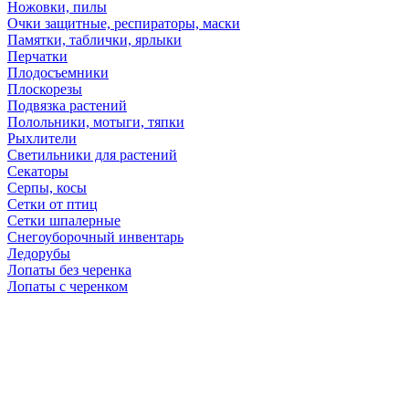
Ножовки, пилы
Очки защитные, респираторы, маски
Памятки, таблички, ярлыки
Перчатки
Плодосъемники
Плоскорезы
Подвязка растений
Полольники, мотыги, тяпки
Рыхлители
Светильники для растений
Секаторы
Серпы, косы
Сетки от птиц
Сетки шпалерные
Снегоуборочный инвентарь
Ледорубы
Лопаты без черенка
Лопаты с черенком