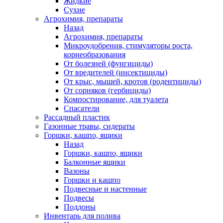
Жидкие
Сухие
Агрохимия, препараты
Назад
Агрохимия, препараты
Микроудобрения, стимуляторы роста,
корнеобразования
От болезней (фунгициды)
От вредителей (инсектициды)
От крыс, мышей, кротов (родентициды)
От сорняков (гербициды)
Компостирование, для туалета
Спасатели
Рассадный пластик
Газонные травы, сидераты
Горшки, кашпо, ящики
Назад
Горшки, кашпо, ящики
Балконные ящики
Вазоны
Горшки и кашпо
Подвесные и настенные
Подвесы
Поддоны
Инвентарь для полива