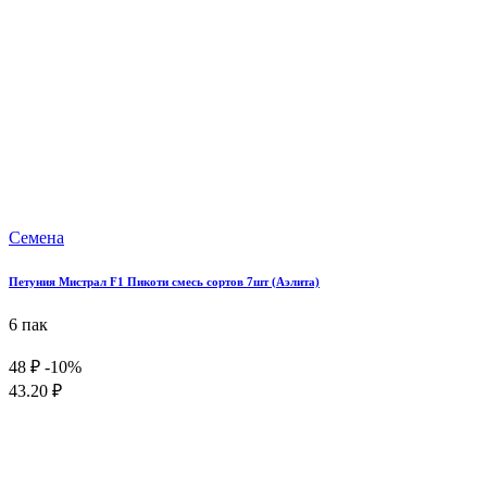
Семена
Петуния Мистрал F1 Пикоти смесь сортов 7шт (Аэлита)
6 пак
48 ₽
-10%
43.20 ₽