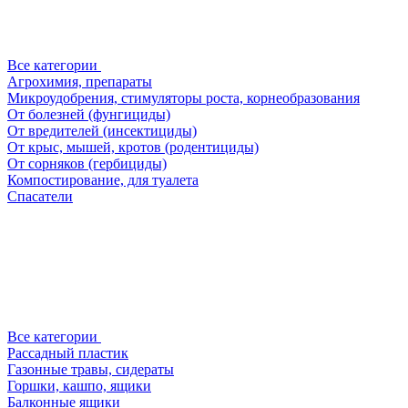
Все категории
Агрохимия, препараты
Микроудобрения, стимуляторы роста, корнеобразования
От болезней (фунгициды)
От вредителей (инсектициды)
От крыс, мышей, кротов (родентициды)
От сорняков (гербициды)
Компостирование, для туалета
Спасатели
Все категории
Рассадный пластик
Газонные травы, сидераты
Горшки, кашпо, ящики
Балконные ящики