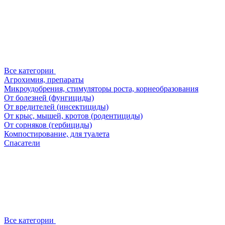
Все категории
Агрохимия, препараты
Микроудобрения, стимуляторы роста, корнеобразования
От болезней (фунгициды)
От вредителей (инсектициды)
От крыс, мышей, кротов (родентициды)
От сорняков (гербициды)
Компостирование, для туалета
Спасатели
Все категории